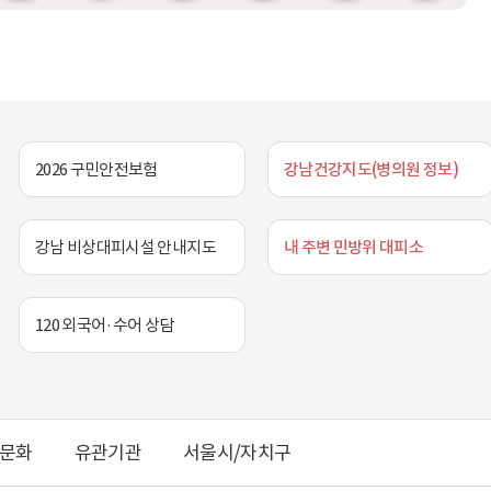
!
안내: ⚠ 매주 월요일
(전기차, 다자녀 가정 등)로이미
인
링
램
크
링
정비 및 수질 점검)
주차요금 조례 감면을 받고 계신
분
크
링
크
을 위해 가동 중단🛟
차량인가요? A. 추가로 50% 중복
:
크
시 배치 (사고 예방
할인이 가능합니다!단, 일반 이용자
2
정기 수질검사 &
대상 혜택으로, 월 정기권 이용자는
0
🧼 저수조 청소로
제외됩니다.시스템 통합
2
 물 유지멀리 가지
제어로 별도의 서류 제출이나 신청
6
원에서 시원한 추억
없이 무인 정산기에서 즉시
.
의처ㅣ 강남구
정산됩니다.✨[할인금액]✨1급지:
2026 구민안전보험
강남건강지도(병의원 정보)
8
3423-6262
기존 400원 → 야간 감면가 200원
.
2급지: 기존 300원 → 야간 감면가
1
150원 3급지: 기존 200원 → 야간
6
감면가 100원(※ 4급지 제외)강남구
강남 비상대피시설 안내지도
내 주변 민방위 대피소
.
공영주차장 야간 주차요금 50% 파격
-
감면 혜택 누려보세요!📍자세한 이용
0
문의는? 강남구 도시관리공단 ☎
8
1544-3113
120 외국어·수어 상담
.
3
1
.
문화
유관기관
서울시/자치구
사
업
소