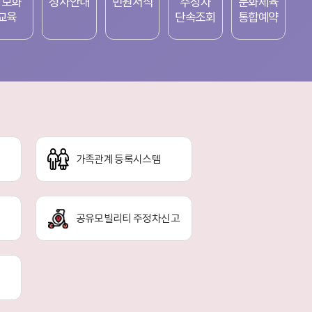
정보화
청사안내
민원서식
주정차
문화체육
교육
단속조회
통합예약
가족관계 등록시스템
공유모빌리티 주정차신고