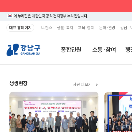
이 누리집은 대한민국 공식 전자정부 누리집입니다.
대표 홈페이지
보건소
생활·복지
교육·경제
문화·관광
강남구
강
종합민원
소통·참여
행
남
구
홈
생생현장
사진 더보기
페
이
지
메