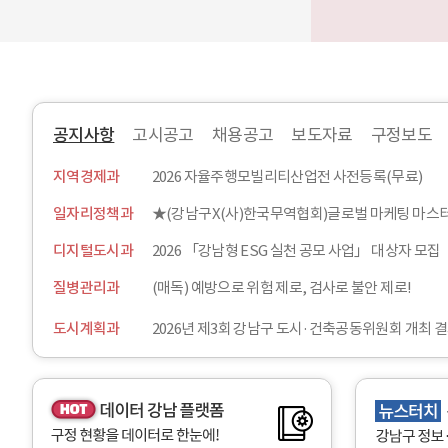
공지사항
고시공고
채용공고
보도자료
구정보도
2
갱
지역경제과
2026 자율주행모빌리티산업전 사전등록(무료)
0
년
2
기
일자리정책과
6
건
년
강
디지털도시과
2026 「강남형 ESG 실천 공모 사업」 대상자 모집
6
교
월
실
질병관리과
(매독) 예방으로 위험 제로, 검사로 불안 제로!
1
특
일
별
도시계획과
2026년 제3회 강남구 도시·건축공동위원회 개최 
기
강
준
좌
개
세
별
곡
(
보
공
건
데
동
지