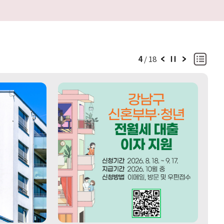
알
5
/
18
림
판
배
2
아
너
0
이
목
2
디
록
6
어
페
제
를
이
2
실
지
차
제
이
신
작
동
혼
동
부
하
부
는
청
서
년
비
전
스
월
로
세
!