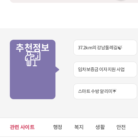
(총 5회)💥휴장 
2
(
채
로
정기 휴장 (시설 
6
금
널
그
🌧 우천 시 안전
.
)
링
링
전문 안전요원 상
1
대
크
크
& 질서 유지)💧 
.
상
주기적 용수 교체
1
:
깨끗하고 위생적인
.
강
말고 내 집 앞 공
~
남
추천정보
만드세요! 🌊문
37.2km의 강남둘레길🍃
5
구
공원녹지과 ☎ 02-
.
4
3
0
1
~
임차보증금 이자지원 사업
.
6
분
0
할
대
·
여
스마트 수방 알리미☔
합
성
병
장
·
소
신
:
축
세
·
곡
관련 사이트
증
행정
복지
생활
보
안전
축
건
등
지