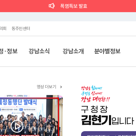
폭염특보 발효
의회
동주민센터
정·정보
강남소식
강남소개
분야별정보
영상 더보기