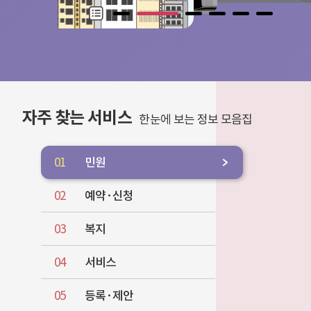
자주 찾는 서비스
한눈에 보는 정보 모음집
01
민원
02
예약·신청
03
복지
04
서비스
05
등록·제안