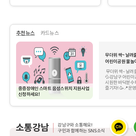
이
)
소
터
주
갱
강
택
년
남
가
기
플
격
1
랫
(
타
추천뉴스
카드뉴스
폼
안
건
구
)
강
추
정
열
프
현
람
로
황
천
무더위 싹~ 날려줄
및
젝
을
어린이공원 물놀
의
트
데
뉴
견
8
이
무더위 싹~ 날려
제
월
터
💦강남구 어린이
스
출
3
로
시원한 바닥분수 
기
일
한
즐기자! 🥳📍운영 
중증장애인 스마트 음성스위치 지원사업
간
(
눈
~ 8월 30일(일)
신청하세요!
운
월
에
신사은행나무공원 (
영
)
!
역삼개나리공원 (역
~
🌳 도담어린이공원
대
8
(*8월 7일 개장 예
상
월
카
네
매시 정각 가동 (5
:
2
소통강남
카
이
강남구와 소통해요!
휴식)⏰가동 시간: 🗓
2
8
오
버
구민과 함께하는 SNS소식
17:00 (총 4회) 🗓 
0
일
톡
블