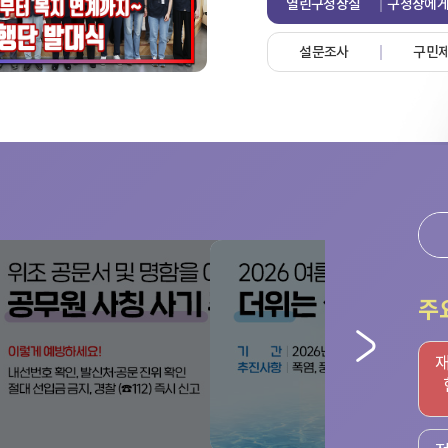
열린구청장실
구청장에게
설문조사
구민
주