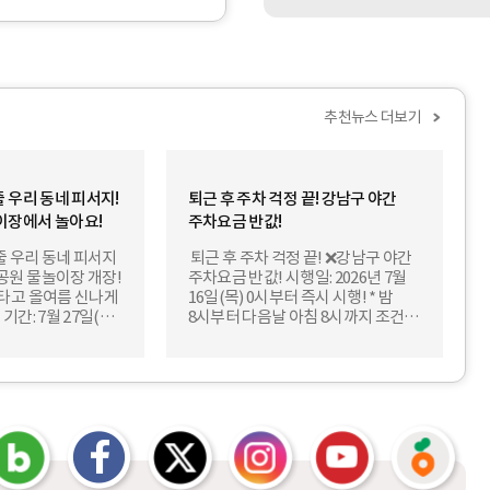
스
내
터
대
치
상
문
:
자
개
알
인
추천뉴스 더보기
림
(
서
세
비
대
스
주
강
 우리 동네 피서지!
퇴근 후 주차 걱정 끝! 강남구 야간
)
남
이장에서 놀아요!
주차요금 반값!
,
구
개
정
줄 우리 동네 피서지
퇴근 후 주차 걱정 끝! ❌강남구 야간
인
보
공원 물놀이장 개장!
주차요금 반값! 시행일: 2026년 7월
사
소
타고 올여름 신나게
16일(목) 0시부터 즉시 시행! * 밤
업
식
기간: 7월 27일(월)
8시부터 다음날 아침 8시까지 조건
자
편
운영 장소: 🌳
없이 자동 할인 적용! ➡️ 언제부터?
,
하
신사동 558) 🌳
2026. 7. 16.(목) 0시부터 ➡️ 몇 시에?
법
게
삼동 739-15)
야간 시간대 (20:00 ~ 익일 08:00)
인
받
 (세곡동 558)
일괄 적용 ➡️ 어디서? 관내
납
아
정)📌 운영 방식:
공영노외주차장 (※ 4급지 제외)
부
페
엑
인
유
당
보
0분 가동 / 10분
➡️ 어떻게? 시스템 자동화로
기
이
스
스
튜
근
세
 평일: 12:00 ~
무인정산기 정산 시 50% 자동 감면!
간
스
링
타
브
마
요
주말: 11:00 ~ 17:00
🔎Q. 혹시 기존 할인 차량 추가 우대
개
북
크
그
링
켓