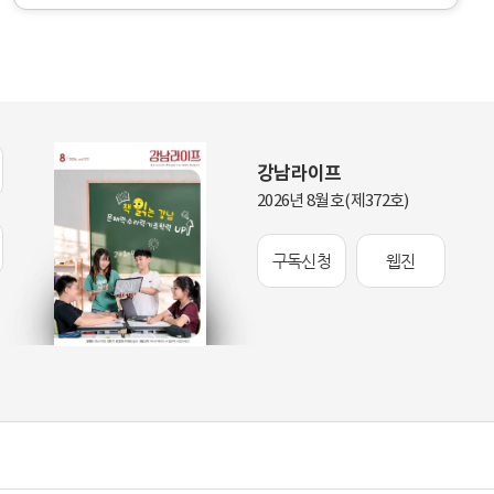
에
아
너
서
지
잘
를
,
나
딱
누
,
는
깔
C
끔
E
강남라이프
하
O
게
2026년 8월호(제372호)
합
바
창
이
단
브
강
구독신청
웹진
코
대
팅
진
실
단
전
장
‘
아
이
디
어
기
획
부