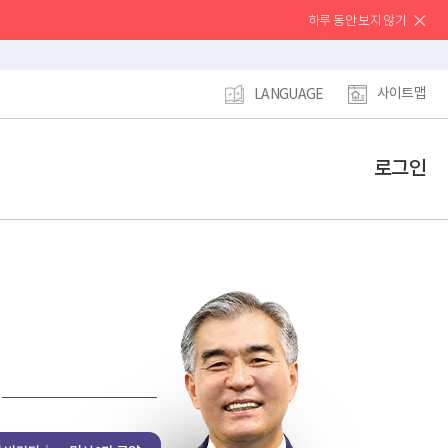
하루 동안 보지 않기
사이트맵
LANGUAGE
로그인
강
남
구
홈
페
이
지
메
인
이
동