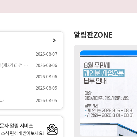
알림판ZONE
공
지
8
2026-08-07
사
월
항
주
★(강남구X(사)한국무역협회)글로벌 마케팅 마스터(제2기)과정 지원 안내★
2026-08-06
민
더
세
2026-08-06
보
개
기
인
2026-08-05
분
·
결과
2026-08-05
사
업
소
분
납
부
뉴
안