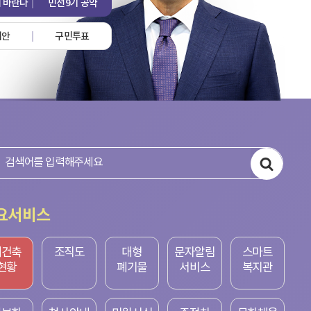
 바란다
민선9기 공약
제안
구민투표
요서비스
재건축
조직도
대형
문자알림
스마트
현황
폐기물
서비스
복지관