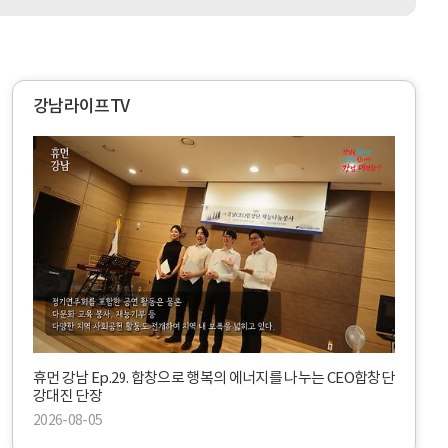
대
A
출
I
이
바
자
이
지
브
원
코
강남라이프TV
딩
서
휴
비
먼
스
강
기
남
획
E
과
p
정
.
나
2
만
9
의
.
서
합
비
창
스
으
:
휴먼 강남 Ep.29. 합창으로 행복의 에너지를 나누는 CEO합창단
로
A
강대진 단장
행
I
복
2026-08-05
로
의
알