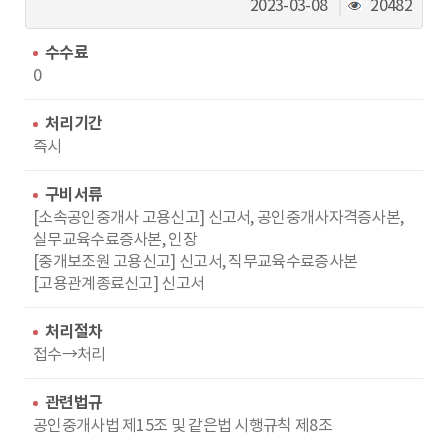
동
조
2023-03-08
20482
회
수
수수료
0
처리기간
즉시
구비서류
[소속공인중개사 고용신고] 신고서, 공인중개사자격증사본,
실무교육수료증사본, 인장
[중개보조원 고용신고] 신고서, 직무교육수료증사본
[고용관계종료신고] 신고서
처리절차
접수→처리
관련법규
공인중개사법 제15조 및 같은법 시행규칙 제8조