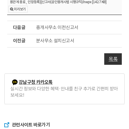
용관계 종료¸ 인장등록)]신고서(공인중개사법 시행규칙).hwpx [142.7 KB]
미리보기
다
중개사무소 이전신고서
음
글
이
분사무소 설치신고서
전
글
목록
강남구청 카카오톡
실시간 정보와 다양한 혜택·안내를 친구 추가로 간편히 받아
보세요!
관련사이트 바로가기