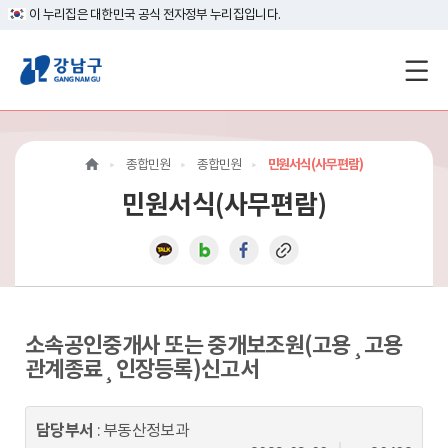
이 누리집은 대한민국 공식 전자정부 누리집입니다.
강
남
구
종합민원
종합민원
민원서식(사무편람)
홈
민원서식(사무편람)
페
이
지
메
소속공인중개사 또는 중개보조원(고용¸고용
관계종료¸인장등록)신고서
인
이
담당부서
: 부동산정보과