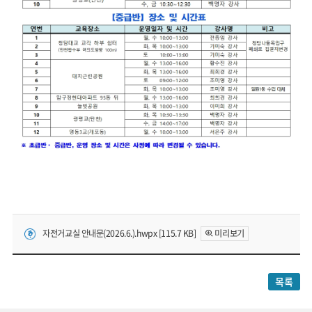
자전거교실 안내문(2026.6.).hwpx [115.7 KB]
미리보기
목록