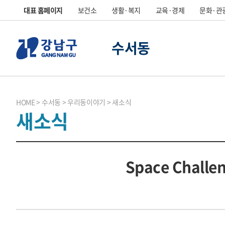
대표 홈페이지
보건소
생활·복지
교육·경제
문화·관
수서동
HOME
수서동
우리동이야기
새소식
새소식
Space Chall