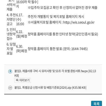
포기
16:00까
락 필수]
서약서
지
※입주자 모집공고 확인 후 신청의사 없어진 경우 제출
제출
4. 추천
6.17.
추천자 개별통지 및 복지포털 홈페이지 게시
자명단
(수)
※서울복지포털 홈페이지 : http://wis.seoul.go.kr
공고
16:00
5. 인터
6.22.
넷청약
청약홈 홈페이지를 통한 인터넷 청약(공인인증서 필요)
(월)예정
접수
6. 당첨
6.30.
자 발
청약홈 홈페이지 통한 발표 (문의: 1644-7445)
(화)예정
표일
붙임3. 제출서류 구비 시 유의사항 및 53조 각 호별 증빙서류.hwpx [82.13
KB]
미리보기
붙임1. 특별공급 신청서류 및 배점기준표(2026).zip [435.98 KB]
목록