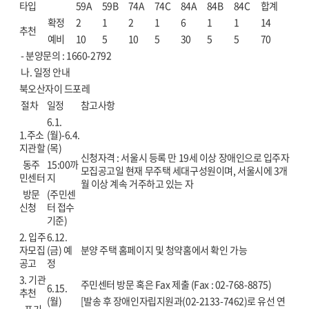
타입
59A
59B
74A
74C
84A
84B
84C
합계
확정
2
1
2
1
6
1
1
14
추천
예비
10
5
10
5
30
5
5
70
- 분양문의 : 1660-2792
나. 일정 안내
북오산자이 드포레
절차
일정
참고사항
6.1.
1.주소
(월)-6.4.
지관할
(목)
신청자격 : 서울시 등록 만 19세 이상 장애인으로 입주자
동주
15:00까
모집공고일 현재 무주택 세대구성원이며, 서울시에 3개
민센터
지
월 이상 계속 거주하고 있는 자
방문
(주민센
신청
터 접수
기준)
2. 입주
6.12.
자모집
(금) 예
분양 주택 홈페이지 및 청약홈에서 확인 가능
공고
정
3. 기관
주민센터 방문 혹은 Fax 제출 (Fax : 02-768-8875)
6.15.
추천
(월)
[발송 후 장애인자립지원과(02-2133-7462)로 유선 연