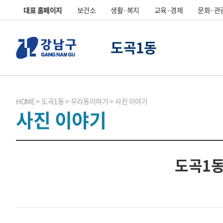
대표 홈페이지
보건소
생활·복지
교육·경제
문화·관
도곡1동
HOME
도곡1동
우리동이야기
사진 이야기
사진 이야기
도곡1동 