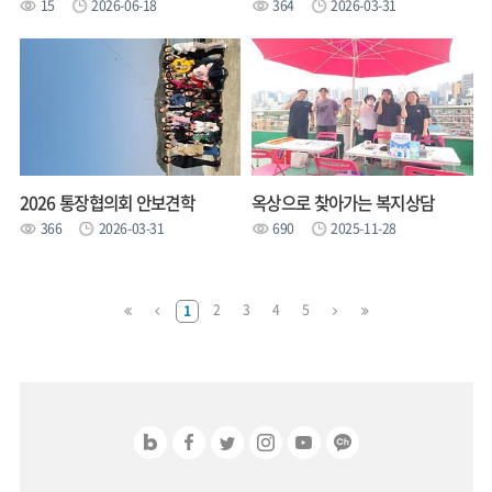
15
2026-06-18
364
2026-03-31
2026 통장협의회 안보견학
옥상으로 찾아가는 복지상담
366
2026-03-31
690
2025-11-28
맨
이
다
맨
2
3
4
5
1
처
전
음
마
음
페
페
지
페
이
이
막
이
지
지
페
지
로
로
이
로
지
로