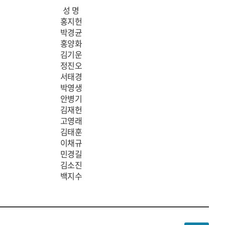
성 명
홍지헌
박경균
홍양화
김기운
정진오
서태경
박영생
안병기
김재헌
고영래
김태훈
이채규
민경길
김소진
백지수