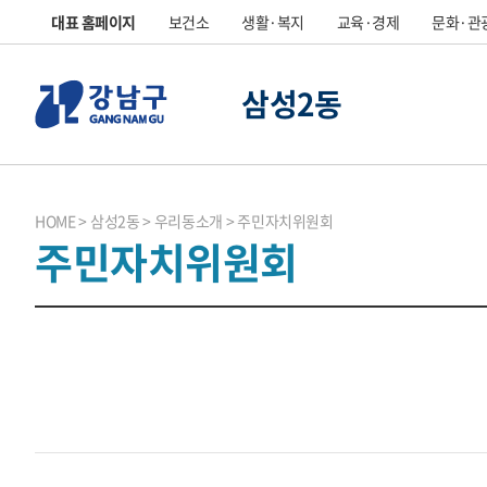
대표 홈페이지
보건소
생활·복지
교육·경제
문화·관
삼성2동
HOME
삼성2동
우리동소개
주민자치위원회
주민자치위원회