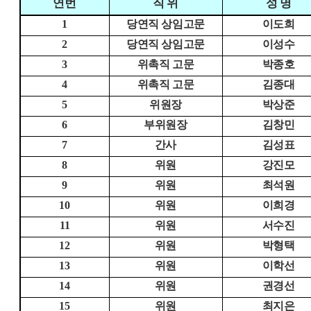
연번
직 위
성 명
1
당연직 상임고문
이도희
2
당연직 상임고문
이성수
3
위촉직 고문
박종호
4
위촉직 고문
김종대
5
위원장
박상준
6
부위원장
김창민
7
간사
김성표
8
위원
강진모
9
위원
최석원
10
위원
이희경
11
위원
서수진
12
위원
박형택
13
위원
이학선
14
위원
권경선
15
위원
최지은