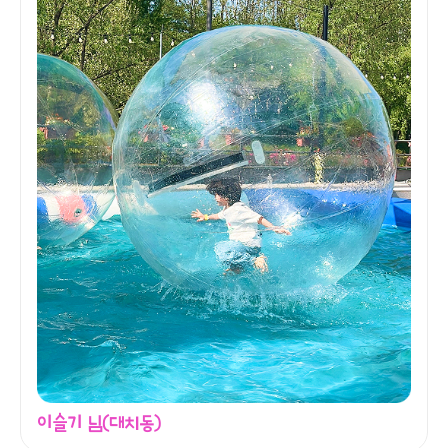
이슬기 님(대치동)