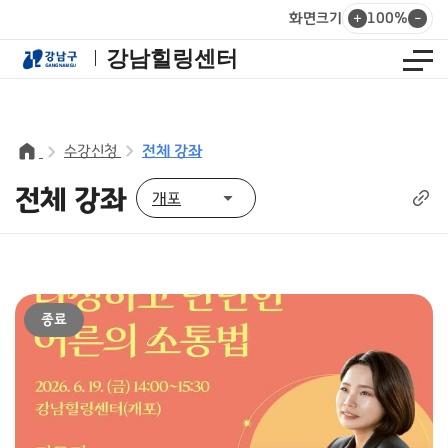
주메뉴 바로가기
본문 바로가기
푸터 바로가기
+
-
화면크기
100
%
브라우저 확대1
브라
강남힐링센터
전체 
주메뉴
링크
수강신청
전체 강좌
전체 강좌
개포
종료