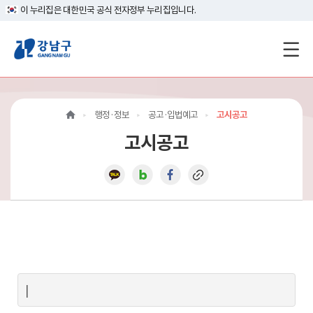
이 누리집은 대한민국 공식 전자정부 누리집입니다.
강
남
구
행정·정보
공고·입법예고
고시공고
홈
고시공고
페
이
지
메
인
이
|