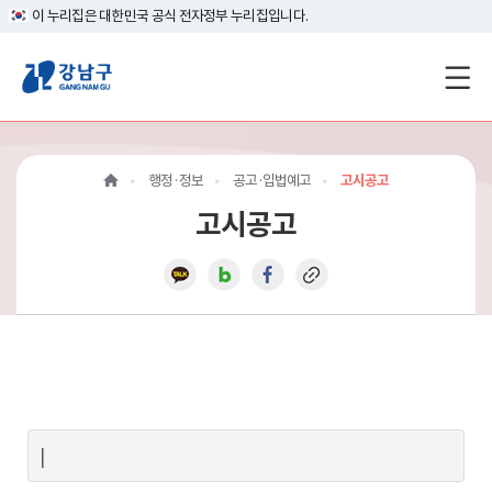
이 누리집은 대한민국 공식 전자정부 누리집입니다.
강
남
구
행정·정보
공고·입법예고
고시공고
홈
고시공고
페
이
지
메
인
이
|