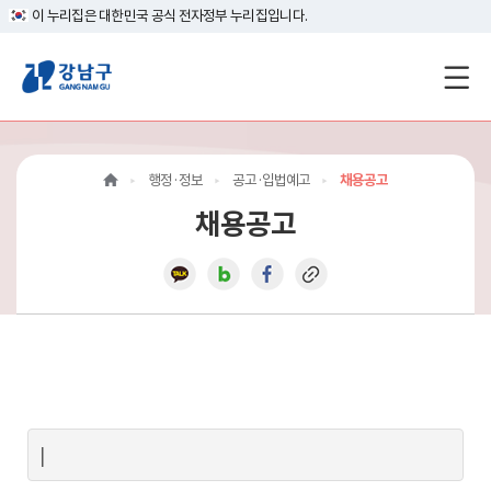
이 누리집은 대한민국 공식 전자정부 누리집입니다.
강
남
구
행정·정보
공고·입법예고
채용공고
홈
채용공고
페
이
지
메
인
이
|