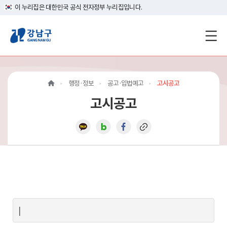
이 누리집은 대한민국 공식 전자정부 누리집입니다.
강
남
구
행정·정보
공고·입법예고
고시공고
홈
고시공고
페
이
지
메
인
이
|