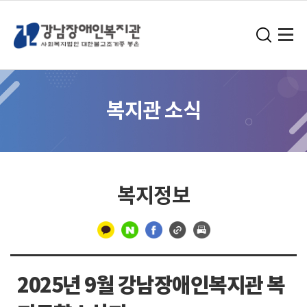
복지관 소식
복지정보
구
분
2025년 9월 강남장애인복지관 복
선