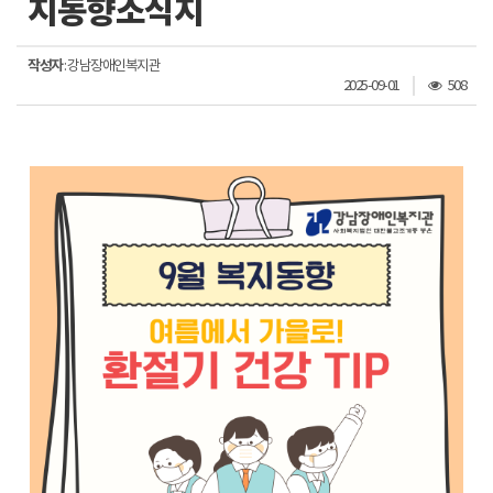
지동향소식지
작성자
: 강남장애인복지관
조
2025-09-01
508
회
수