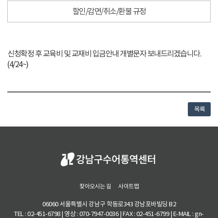
할인/감면/취소/환불 규정
강
신청확정 후 교육비 및 교재비 입금안내 개별문자 보내드리겠습니다.
좌
(4/24~)
상
세
정
보
목록
찾아오시는 길
사이트맵
06060 서울특별시 강남구 학동로343 강남포바빌딩 B2
TEL : 02-451-6798 | 영상 : 070-7947-0036 | FAX : 02-451-6799 | E-MAIL : gn-