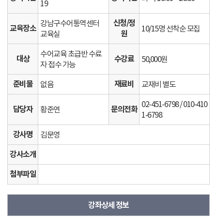
19
신청/정
강남구수어통역센터
교육장소
10/15명 선착순 모집
원
교육실
수어교육 초급반 수료
대상
수강료
50,000원
자 접수 가능
준비물
재료비
없음
교재비 별도
02-451-6798 / 010-410
담당자
문의전화
황준연
1-6798
강사명
김문영
강사소개
첨부파일
강좌상세 정보