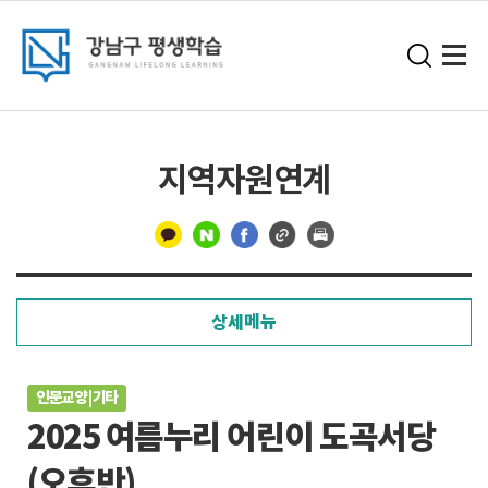
지역자원연계
구
분
상세메뉴
선
인문교양 | 기타
2025 여름누리 어린이 도곡서당
(오후반)