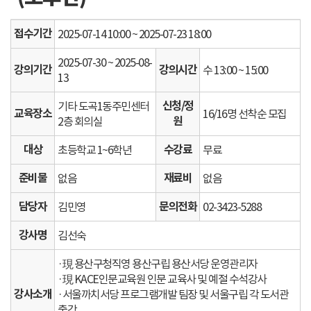
접수기간
2025-07-14 10:00 ~ 2025-07-23 18:00
2025-07-30 ~ 2025-08-
강의기간
강의시간
수 13:00 ~ 15:00
13
신청/정
기타 도곡1동주민센터
교육장소
16/16명 선착순 모집
원
2층 회의실
대상
수강료
초등학교 1~6학년
무료
준비물
재료비
없음
없음
담당자
문의전화
김민영
02-3423-5288
강사명
김선숙
·現 용산구청직영 용산구립 용산서당 운영관리자
·現 KACE인문교육원 인문 교육사 및 예절 수석강사
강사소개
·서울까치서당 프로그램개발 팀장 및 서울구립 각 도서관
출강