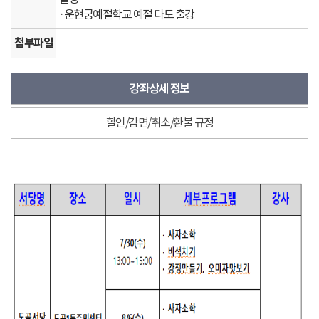
·운현궁예절학교 예절 다도 출강
첨부파일
강좌상세 정보
할인/감면/취소/환불 규정
강
좌
상
세
정
보