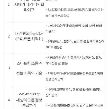
1
시대와 나의 디지털
라이프
•
강사처럼 체계적으로 스마트폰
/AI
를 배워야 하
는 이유와 목표 설정
•
나에게 맞춘 환경 설정
(
화면
,
소리
,
보안
,
배터
리 관리
)
내 손안의
1
등 비서
2
(
스마트폰 최적화
)
•
위젯
(
돋보기
,
캘린더
,
날씨 등
)
을 활용한 홈 화면
200%
활용법
•
카카오톡의 숨겨진 유용한 기능
(
톡서랍
,
캡처
,
스마트한 소통과
예약 전송 등
)
활용
3
정보 기록의 기술
•
자판 입력 대신 마이크를 활용한 빠르고 정확한
음성 문자 입력
•
네이버 그린닷
(
음성
,
렌즈
)
을 활용한 사물 및
스마트폰으로
장소 검색
4
세상의 모든 정보
수집하기
•
구글 렌즈를 활용한 실시간 번역 및 문서 텍스트