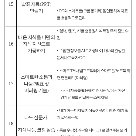
15
발표 자료
(PPT)
만들기
•
PC
와 스마트폰
(
크롬 동기화
)
을 연동하여 자료
를 효율적으로 관리
•
검색
,
렌즈
, AI
를 총동원하여 특정 주제 정보 수
배운 지식을 나만의
집
16
지식 자산으로
가공하기
•
수집한 정보를
AI
로 가공하여 하나의 완성된
문서나 교육 자료로
•
스마트
TV
나 빔프로젝터에 스마트폰
/
노트북 화
스마트한 소통과
면 연결하기
(
미러링
)
17
나눔
(
발표 및
미러링 기술
)
•
시각 자료를 활용해 여러 사람 앞에서 자신
있게 정보를 전달하는 스피치 팁
•
내가 아는 디지털 지식을 가족이나 타인에게 쉽
나도 전문가
!
게 설명하는 법
18
지식 나눔 코칭 실습
•
동료 수강생과 짝을 지어
1:1
로 알려주는 모의