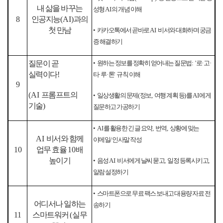
내 삶을 바꾸는
성형
AI
의 개념 이해
8
인공지능
(AI)
과의
첫 만남
•
카카오톡에서 곧바로
AI
비서와 대화하며 궁금
증 해결하기
질문이 곧
•
원하는 정보를 정확히 얻어내는 질문법
: '
로
·
고
·
실력이다
!
타
·
루
·
톤
'
규칙 이해
9
(AI
프롬프트의
•
일상생활의 문제
(
정보
,
여행 계획 등
)
를
AI
에게
기술
)
질문하고 가공하기
•
AI
를 활용한 긴 글 요약
,
번역
,
상황에 맞는
AI
비서와 함께
이메일
/
인사말 작성
10
업무 효율
10
배
높이기
•
음성
AI
비서에게 날씨 묻고
,
일정 등록시키고
,
알람 설정하기
•
스마트폰으로 무료 팩스 보내고 대용량 자료 전
어디서나 일하는
송하기
11
스마트워커
(
실무