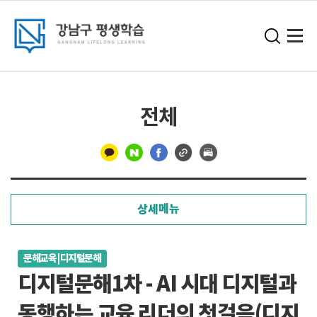
전체
구
분
상세메뉴
선
문해교육 | 디지털문해
디지털문해1차 - AI 시대 디지털과
동행하는 교육 리더의 첫걸음(디지