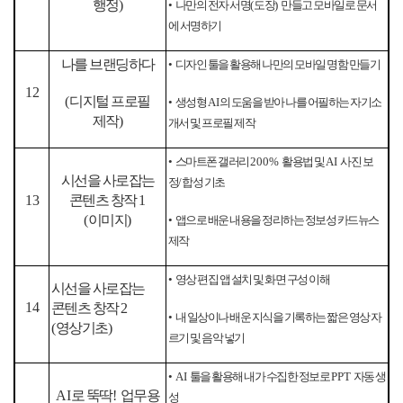
행정
)
•
나만의 전자 서명
(
도장
)
만들고 모바일로 문서
에 서명하기
나를 브랜딩하다
•
디자인 툴을 활용해 나만의 모바일 명함 만들기
12
(
디지털 프로필
•
생성형
AI
의 도움을 받아 나를 어필하는 자기소
제작
)
개서 및 프로필 제작
•
스마트폰 갤러리
200%
활용법 및
AI
사진 보
시선을 사로잡는
정
/
합성 기초
13
콘텐츠 창작
1
(
이미지
)
•
앱으로 배운 내용을 정리하는 정보성 카드뉴스
제작
•
영상 편집 앱 설치 및 화면 구성 이해
시선을 사로잡는
14
콘텐츠 창작
2
•
내 일상이나 배운 지식을 기록하는 짧은 영상 자
(
영상기초
)
르기 및 음악 넣기
•
AI
툴을 활용해 내가 수집한 정보로
PPT
자동 생
AI
로 뚝딱
!
업무용
성