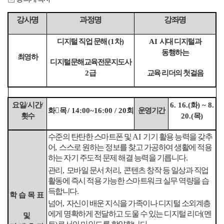
강사명
과정명
강좌명
디지털 직업 문해
(1
차
)
AI
시대 디지털과
동행하는
최영하
디지털문해교육전문지도사
2
급
교육 리더의 첫걸음
요일
/
시간
/
6. 16.(
화
) ~ 8.
화

목
/ 14:00~16:00 / 20
회
운영기간
횟수
20.(
목
)
수준의 탄탄한 스마트폰 및
AI
기기 활용 능력을 갖추
어
,
스스로 원하는 정보를 찾고 가공하여 생활에 적용
하는 자기 주도적 문제 해결 능력을 기릅니다
.
관리
,
모바일 문서 처리
,
콘텐츠 창작 등 일상과 직업
활동에 즉시 적용 가능한 스마트워크 실무 역량을 습
득합니다
.
학습목표
넘어
,
자신이 배운 지식을 가족이나 디지털 소외계층
에게 명확하게 전달하고 도울 수 있는 디지털 리더
(
멘
및