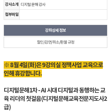
강사소개
디지털 문해 강사
첨부파일
강좌상세 정보
할인/감면/취소/환불 규정
강
※ 8월 4일(화)은 9강의실 정책사업 교육으로
좌
인해 휴강합니다.
상
세
정
디지털문해1차 - AI 시대 디지털과 동행하는 교
보
육 리더의 첫걸음(디지털문해교육전문지도사2
급)