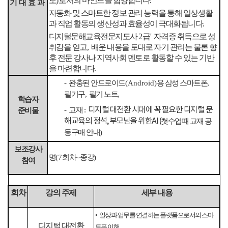
토
)
로서의 마인드를 함양합니다
.
기대효과
자동화 및 스마트한 정보 관리 능력을 통해 일상생활
과 직업 활동의 생산성과 효율성이 극대화됩니다
.
디지털문해교육전문지도사
2
급
'
자격증 취득으로 성
취감을 얻고
,
배운 내용을 토대로 자기 관리는 물론 향
후 전문 강사나 지역사회 멘토로 활동할 수 있는 기반
을 마련합니다
.
-
완충된 안드로이드
(Android)
용 삼성 스마트폰
,
필기구
,
필기 노트
,
학습자
디지털 대전환 시대에 꼭 필요한 디지털 문
-
교재
:
준비물
해교육의 정석, 부모님을 위한AI (
첫수업때 교재 공
동구매 안내)
보조강사
명
(7
회차
~
종강
)
참여
회차
강의 주제
세부 내용
•
일상과 업무를 연결하는 플랫폼으로서의 스마
디지털 대전환
트폰 이해