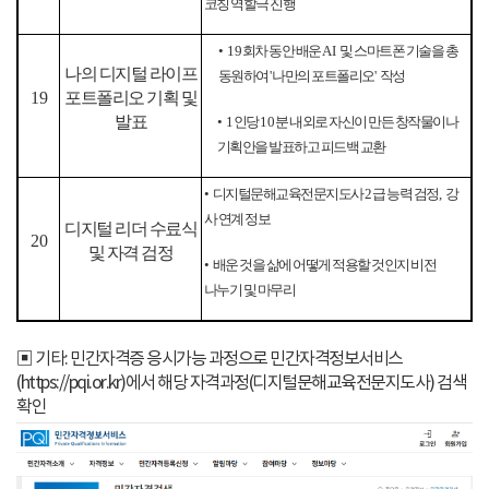
코칭 역할극 진행
•
19
회차 동안 배운
AI
및 스마트폰 기술을 총
나의 디지털 라이프
동원하여
'
나만의 포트폴리오
'
작성
19
포트폴리오 기획 및
발표
•
1
인당
10
분 내외로 자신이 만든 창작물이나
기획안을 발표하고 피드백 교환
•
디지털문해교육전문지도사
2
급 능력 검정
,
강
사 연계 정보
디지털 리더 수료식
20
및 자격 검정
•
배운 것을 삶에 어떻게 적용할 것인지 비전
나누기 및 마무리
▣ 기타: 민간자격증 응시가능 과정으로 민간자격정보서비스
(https://pqi.or.kr)에서 해당 자격과정(디지털문해교육전문지도사) 검색
확인