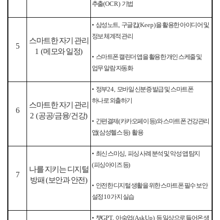
추출
(OCR)
기법
•
삼성노트
,
구글킵
(Keep)
을 활용한 아이디어 및
정보 체계적 관리
스마트한 자기 관리
5
1 (
메모와 일정
)
•
스마트폰 캘린더 앱을 활용한 개인 스케줄 및
업무 알람 자동화
•
정부
24,
모바일 신분증 발급 및 스마트폰
하나로 외출하기
스마트한 자기 관리
6
2 (
공공
/
금융
/
건강
)
•
간편결제
(
카카오페이 등
)
와 스마트폰 건강관리
앱
(
삼성헬스 등
)
활용
•
최신 스미싱
,
피싱 사례 분석 및 악성 앱 탐지
(
피싱아이즈 등
)
나를 지키는 디지털
7
방패
(
보안과 안전
)
•
안전한 디지털 생활을 위한 스마트폰 필수 보안
설정
10
가지 실습
•
챗
GPT,
아숙업
(AskUp)
등 일상으로 들어온 생