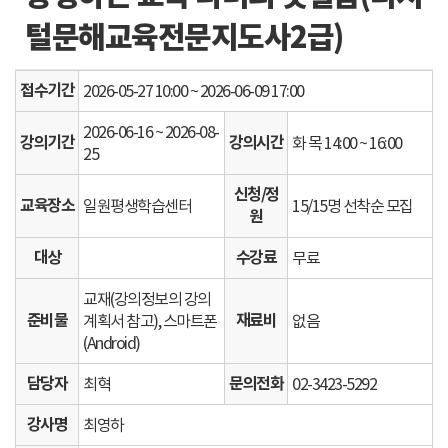
털문해교육전문지도사2급)
접수기간
2026-05-27 10:00 ~ 2026-06-09 17:00
2026-06-16 ~ 2026-08-
강의기간
강의시간
화 목 14:00 ~ 16:00
25
신청/정
교육장소
일원평생학습센터
15/15명 선착순 모집
원
대상
수강료
무료
교재(강의정보의 강의
준비물
재료비
계획서 참고), 스마트폰
없음
(Android)
담당자
문의전화
최혁
02-3423-5292
강사명
최영하