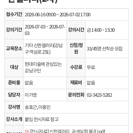
접수기간
2026-06-16 09:00 ~ 2026-07-02 17:00
2026-07-03 ~ 2026-07-
강의기간
강의시간
금 14:00 ~ 15:30
03
신청/정
기타 신한갤러리(강남
교육장소
33/45명 선착순 모집
원
구 역삼로 251)
현대미술에 관심있는
대상
수강료
무료
강남구민
준비물
재료비
없음
없음
담당자
문의전화
이가영
02-3423-5282
강사명
송효근, 이중민
강사소개
붙임 전시자료 참고
[전시자료] 신한갤러리_공생실험 展 (1).pdf