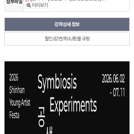
첨부파일
미리보기
강좌상세 정보
할인/감면/취소/환불 규정
강
좌
상
세
정
보