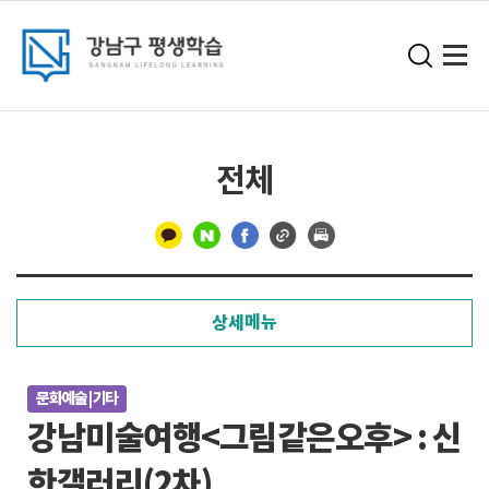
전체
구
분
상세메뉴
선
문화예술 | 기타
강남미술여행<그림같은오후> : 신
한갤러리(2차)