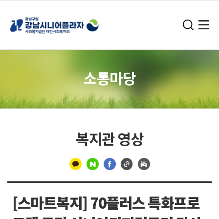
소통마당
복지관 영상
구
분
[스마트복지] 70플러스 특화프로
선