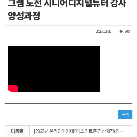
그램 도전 시니어디지털튜터 강사
양성과정
조
2025-12-02
749
회
수
목록
다
[2025년 온라인아카데미] 스마트폰 영상제작(키네마스터) 기초 1편
음