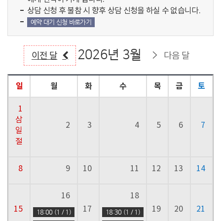
상담 신청 후 불참 시 향후 상담 신청을 하실 수 없습니다.
예약 대기 신청 바로가기
2026년 3월
이전 달
다음 달
일
월
화
수
목
금
토
1
삼
2
3
4
5
6
7
일
절
8
9
10
11
12
13
14
16
18
15
17
19
20
21
18:00 (1 / 1)
18:30 (1 / 1)