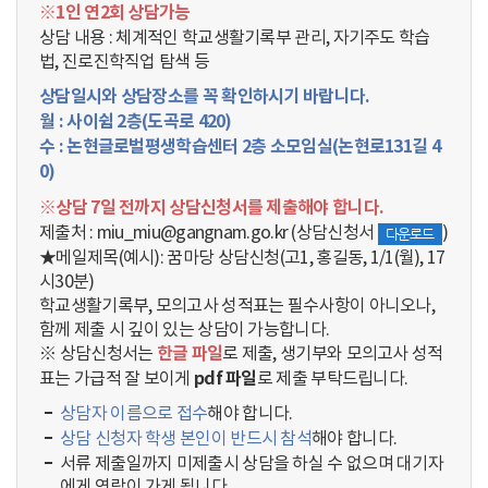
동
※1인 연2회 상담가능
상담 내용 : 체계적인 학교생활기록부 관리, 자기주도 학습
법, 진로진학직업 탐색 등
상담일시와 상담장소를 꼭 확인하시기 바랍니다.
월 : 사이쉼 2층(도곡로 420)
수 : 논현글로벌평생학습센터 2층 소모임실(논현로131길 4
0)
※상담 7일 전까지 상담신청서를 제출해야 합니다.
제출처 : miu_miu@gangnam.go.kr (상담신청서
)
다운로드
★메일제목(예시): 꿈마당 상담신청(고1, 홍길동, 1/1(월), 17
시30분)
학교생활기록부, 모의고사 성적표는 필수사항이 아니오나,
함께 제출 시 깊이 있는 상담이 가능합니다.
※ 상담신청서는
한글 파일
로 제출, 생기부와 모의고사 성적
표는 가급적 잘 보이게
pdf 파일
로 제출 부탁드립니다.
상담자 이름으로 접수
해야 합니다.
상담 신청자 학생 본인이 반드시 참석
해야 합니다.
서류 제출일까지 미제출시 상담을 하실 수 없으며 대기자
에게 연락이 가게 됩니다.