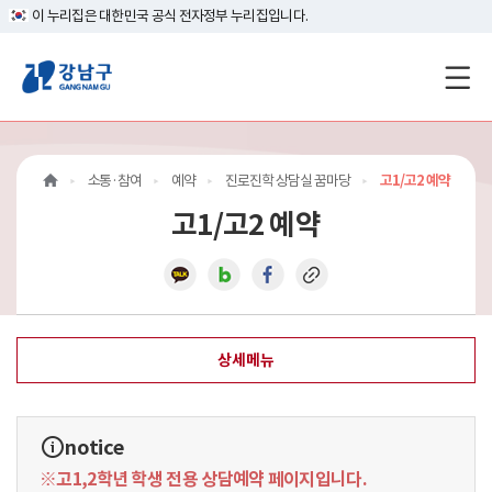
이 누리집은 대한민국 공식 전자정부 누리집입니다.
강
남
구
소통·참여
예약
진로진학 상담실 꿈마당
고1/고2 예약
홈
고1/고2 예약
페
이
지
상세메뉴
메
인
notice
이
※고1,2학년 학생 전용 상담예약 페이지입니다.