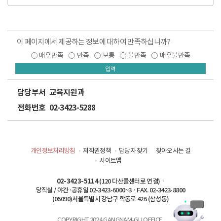
이 페이지에서 제공하는 정보에 대하여 만족하십니까?
매우만족
만족
보통
불만족
매우불만족
입력
담당부서
교육지원과
전화번호
02-3423-5288
개인정보처리방침
저작권정책
담당자 찾기
찾아오시는 길
사이트맵
02-3423-5114
(120 다산콜센터로 연결) ·
당직실 / 야간·공휴일 02-3423-6000~3 · FAX. 02-3423-8800
(06090)서울특별시 강남구 학동로 426 (삼성동)
COPYRIGHT 2024 GANGNAM-GU OFFICE,