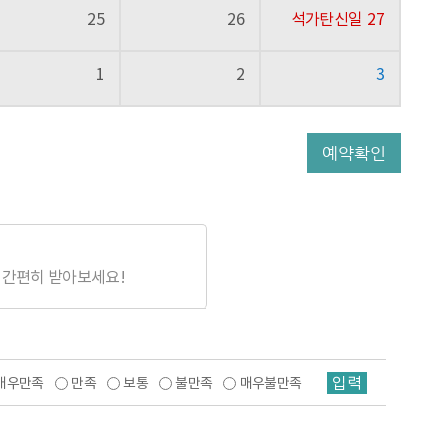
25
26
석가탄신일
27
1
2
3
예약확인
 간편히 받아보세요!
입력
매우만족
만족
보통
불만족
매우불만족