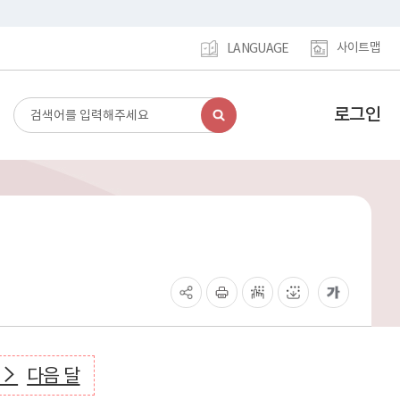
사이트맵
LANGUAGE
로그인
검
강
색
남
구
홈
페
이
지
메
인
이
동
다음 달