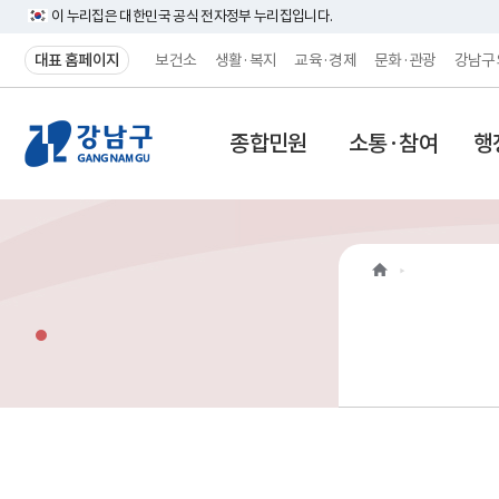
이 누리집은 대한민국 공식 전자정부 누리집입니다.
대표 홈페이지
보건소
생활·복지
교육·경제
문화·관광
강남구
강
종합민원
소통·참여
행
남
구
홈
페
이
지
메
인