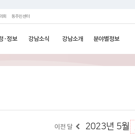
의회
동주민센터
정·정보
강남소식
강남소개
분야별정보
2023년 5월
이전 달