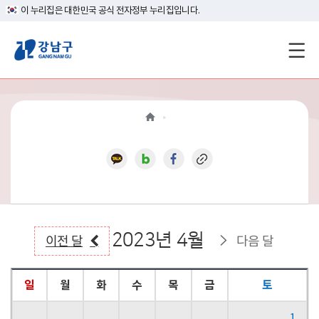
이 누리집은 대한민국 공식 전자정부 누리집입니다.
강
남
구
홈
페
이
지
2023년 4월
메
이전 달
다음 달
인
일
월
화
수
목
금
토
이
1