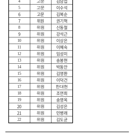
김남섭
4
고문
이수석
5
고문
6
고문
김복순
7
위원
권기혁
신동철
8
위원
9
강석근
위원
이상은
10
위원
이혜숙
11
위원
임성미
12
위원
송봉현
13
위원
박동안
14
위원
김영환
15
위원
이덕건
16
위원
17
위원
한대현
조연희
18
위원
송영옥
19
위원
20
김성은
위원
21
민병래
위원
김도균
22
위원