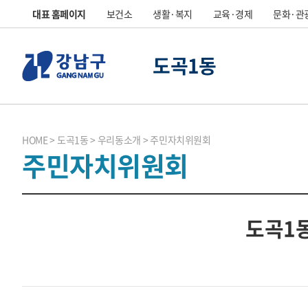
대표 홈페이지
보건소
생활·복지
교육·경제
문화·관
도곡1동
HOME
도곡1동
우리동소개
주민자치위원회
주민자치위원회
도곡1동