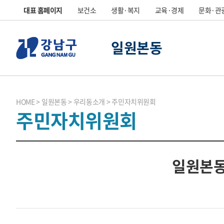
대표 홈페이지
보건소
생활·복지
교육·경제
문화·관
일원본동
HOME
일원본동
우리동소개
주민자치위원회
주민자치위원회
일원본동 