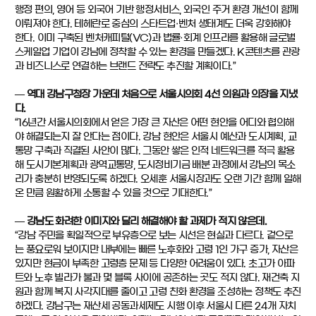
행정 편의, 영어 등 외국어 기반 행정서비스, 외국인 주거 환경 개선이 함께
이뤄져야 한다. 테헤란로 중심의 스타트업·벤처 생태계도 더욱 강화해야
한다. 이미 구축된 벤처캐피털(VC)과 법률·회계 인프라를 활용해 글로벌
스케일업 기업이 강남에 정착할 수 있는 환경을 만들겠다. K콘텐츠를 관광
과 비즈니스로 연결하는 브랜드 전략도 추진할 계획이다.”
― 역대 강남구청장 가운데 처음으로 서울시의회 4선 의원과 의장을 지냈
다.
“16년간 서울시의회에서 얻은 가장 큰 자산은 어떤 현안을 어디와 협의해
야 해결되는지 잘 안다는 점이다. 강남 현안은 서울시 예산과 도시계획, 교
통망 구축과 직결된 사안이 많다. 그동안 쌓은 인적 네트워크를 적극 활용
해 도시기본계획과 광역교통망, 도시정비기금 배분 과정에서 강남의 목소
리가 충분히 반영되도록 하겠다. 오세훈 서울시장과도 오랜 기간 함께 일해
온 만큼 원활하게 소통할 수 있을 것으로 기대한다.”
― 강남도 화려한 이미지와 달리 해결해야 할 과제가 적지 않은데.
“강남 주민을 획일적으로 부유층으로 보는 시선은 현실과 다르다. 겉으로
는 풍요로워 보이지만 내부에는 빠른 노후화와 고령 1인 가구 증가, 자산은
있지만 현금이 부족한 고령층 문제 등 다양한 어려움이 있다. 초고가 아파
트와 노후 빌라가 불과 몇 블록 사이에 공존하는 곳도 적지 않다. 재건축 지
원과 함께 복지 사각지대를 줄이고 고령 친화 환경을 조성하는 정책도 추진
하겠다. 강남구는 재산세 공동과세제도 시행 이후 서울시 다른 24개 자치