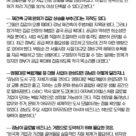
에 상황판을 두고 사업 진행 상황을 매일 점검하겠다. 이 같은 노력으로 인
허가 처리 기간을 30% 이상 단축할 수 있다고 본다.”
― 재건축 규제 완화가 집값 상승을 부추긴다는 지적도 있다.
“그동안 집값이 오를 때마다 강남 재건축이 주범처럼 지목돼 왔다. 그러나
장기적인 집값 안정의 해법은 결국 공급 확대다. 공급이 막히면 희소성만
커질 뿐이다. 사업 속도를 적절히 조절하면 시장 충격도 충분히 관리할 수
있다. 최근 정부도 공급 확대 필요성을 강조하고 있는데, 진작 이런 방향으
로 갔어야 했다. 박원순 전 서울시장 시절 대규모 정비구역 해제의 후폭풍
을 지금 복원하고 있는 상황이다. 구청장이 직접 할 수 있는 일에는 한계가
있지만 정부가 공급 확대에 집중하도록 적극 목소리를 내겠다.”
―영동대로 복합개발 등 대형 사업이 완성되면 강남은 어떻게 달라지나.
“강남의 도시 구조 자체가 바뀔 것이다. 영동대로 복합개발이 완료되면 지
상 교통 혼잡은 줄고, 지하는 쇼핑·문화·환승이 결합된 새로운 생활 공간으
로 탈바꿈한다. GBC 역시 일본 도쿄(東京) 아자부다이힐스처럼 글로벌
기업이 모이는 복합거점으로 성장할 가능성이 크다. 직접 현장을 둘러보니
업무와 주거, 문화가 어우러진 세계적인 도시 모델이라는 점을 확인할 수
있었다. 강남도 주요 사업이 마무리되면 아시아 비즈니스 허브로 도약할 잠
재력이 충분하다.”
― 강남이 글로벌 비즈니스 거점으로 도약하기 위해 필요한 것은.
“외국계 기업과 기관을 끌어들일 실질적인 지원 체계가 필요하다. 비자와