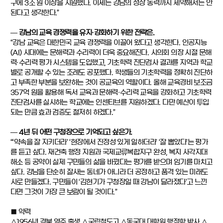
구에 3조 원 이상을 지원했다. 이제는 강남의 성장 동력까지 제약해서는 안
된다고 생각한다.”
― 강남의 교육 경쟁력을 유지·강화하기 위한 전략은.
“강남 교육은 대한민국 교육 경쟁력을 이끌어 왔다고 생각한다. 인공지능
(AI) 시대에는 문해력과 수리력이 더욱 중요해진다. 시의회 의장 시절 문해
력·수리력 평가 시스템을 도입했고, 기초학력 진단검사 결과를 지역과 학교
별로 공개할 수 있는 조례도 공포했다. 학생들의 기초학력을 정확히 진단하
고 부족한 부분을 보완하는 것이 공교육의 역할이다. 올해 교육경비 보조금
357억 원을 활용해 독서 교육과 문해력·수리력 교육을 강화하고 기초학력
진단검사를 실시하는 학교에는 인센티브를 지원하겠다. 다만 예산이 투입
되는 만큼 효과 검증도 철저히 하겠다.”
― 4년 뒤 어떤 구청장으로 기억되고 싶은가.
“‘약속을 잘 지키더라’ ‘현장에서 진정성 있게 일하더라’ ‘잘 뽑았다’는 평가
를 듣고 싶다. 재건축 행정 지원과 국제교류복합지구 완성, 복지 사각지대
해소 등 공약이 실제 구민들의 삶을 바꿨다는 평가를 받으며 임기를 마치고
싶다. 강남을 단순히 잘사는 동네가 아니라 더 공정하고 품격 있는 미래도
시로 만들겠다. 구민들이 ‘김현기가 구청장일 때 강남이 달라졌다’고 느낀
다면 그것이 가장 큰 보람이 될 것이다.”
■ 약력
△1956년 경북 영주 출생 △국립철도고 △동국대 대학원 행정학 박사 △