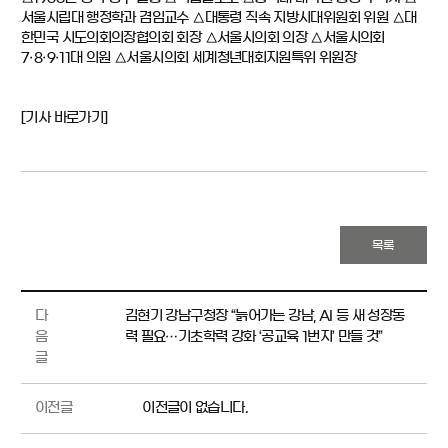
서울시립대 행정학과 겸임교수 △대통령 직속 지방시대위원회 위원 △대
한민국 시도의회의장협의회 회장 △서울시의회 의장 △서울시의회
7·8·9·11대 의원 △서울시의회 세계청년대회지원특위 위원장
[기사 바로가기]
목록
다
김현기 강남구청장 “늙어가는 강남, AI 등 새 성장동
음
력 필요…기초학력 강화 ‘공교육 1번지’ 만들 것”
글
이전글
이전글이 없습니다.