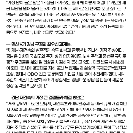
“가장 많이 들은 말은 ‘내 집을 내가 짓는 일이 왜 이렇게 어렵냐’ ‘과도한 세
금 부담을 덜어 달라’는 것이었다. 이제는 제대로 된 변화를 보고 싶다는 구
민들의 열망을 확인했다. 이번 선거에서 65.9%라는 높은 지지를 보내 준
것은 단순한 행정 관리자가 아닌 변화를 이끌 구청장을 원했다는 뜻이라고
생각한다. 16년간 서울시의회에서 쌓은 정책 경험과 행정 조정 능력을 바
탕으로 현장을 누비며 성과로 보답하겠다.”
― 민선 9기 강남 구정의 최우선 과제는.
“재개발·재건축의 실질적인 속도 회복과 글로벌 비즈니스 거점 조성이다.
강남은 대한민국 최고의 주거·상업 입지임에도 노후 주택과 중첩된 규제로
정작 주민들은 삶의 질 향상을 체감하지 못하고 있다. 이를 반드시 해소해
야 한다. 동시에 영동대로 지하 공간 복합개발과 삼성역 국제교류복합지구
조성, 현대차 GBC 건립 등 굵직한 사업을 차질 없이 추진해야 한다. 세계
수준의 비즈니스·문화·주거가 공존하는 ‘강남다운 강남’을 만들어 새로운
성장 동력을 확보하겠다.”
― 강남 재건축의 가장 큰 걸림돌과 해결 방안은.
“거래 규제와 과도한 보유세, 재건축초과이익환수제 등 여러 규제가 겹치면
서 사업이 제 속도를 내지 못하고 있다. 하나만 손봐서는 해결되지 않는다.
서울시와 국토교통부를 상대로 규제 완화를 지속적으로 건의하고, 서초·송
파·강동구 등 인근 자치구와도 힘을 모으겠다. 구청장 직속 재건축·재개발
지원 조직을 신설하고 원스톱 상담 창구도 운영할 계획이다. 특히 구청장실