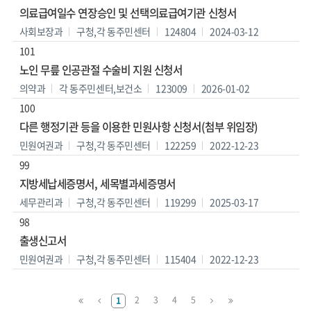
의료급여일수 연장승인 및 선택의료급여기관 신청서
사회보장과
구청,각 동주민센터
124804
2024-03-12
101
노인 무릎 인공관절 수술비 지원 신청서
의약과
각 동주민센터,보건소
123009
2026-01-02
100
다른 행정기관 등을 이용한 민원사항 신청서(첨부 위임장)
민원여권과
구청,각 동주민센터
122259
2022-12-23
99
지방세납세증명서, 세목별과세증명서
세무관리과
구청,각 동주민센터
119299
2025-03-17
98
출생신고서
민원여권과
구청,각 동주민센터
115404
2022-12-23
맨
이
다
맨
2
3
4
5
1