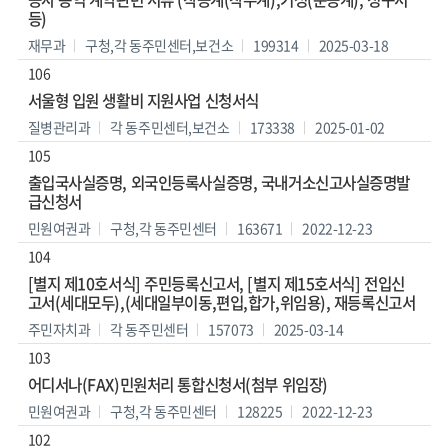
등)
재무과
구청,각 동주민센터,보건소
199314
2025-03-18
106
서울형 입원 생활비 지원사업 신청서식
질병관리과
각 동주민센터,보건소
173338
2025-01-02
105
출입국사실증명, 외국인등록사실증명, 국내거소신고사실증명발
급신청서
민원여권과
구청,각 동주민센터
163671
2022-12-23
104
[별지 제10호서식] 주민등록신고서, [별지 제15호서식] 전입신
고서(세대모두),(세대일부이동,편입,합가,위임용), 재등록신고서
주민자치과
각 동주민센터
157073
2025-03-14
103
어디서나(FAX)민원처리 통합신청서(첨부 위임장)
민원여권과
구청,각 동주민센터
128225
2022-12-23
102