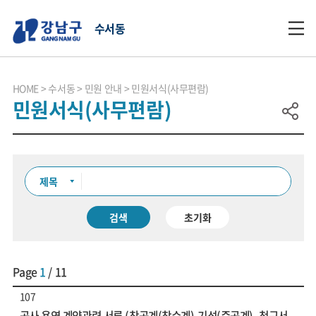
수서동
HOME
수서동
민원 안내
민원서식(사무편람)
민원서식(사무편람)
검색
초기화
Page
1
/ 11
107
공사 용역 계약관련 서류 (착공계(착수계),기성(준공계), 청구서