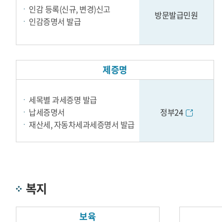
인감 등록(신규, 변경)신고
방문발급민원
인감증명서 발급
제증명
세목별 과세증명 발급
납세증명서
정부24
재산세, 자동차세과세증명서 발급
복지
보육