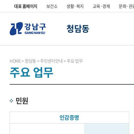
대표 홈페이지
보건소
생활·복지
교육·경제
문화·관
청담동
HOME
청담동
주민센터안내
주요 업무
주요 업무
민원
인감증명