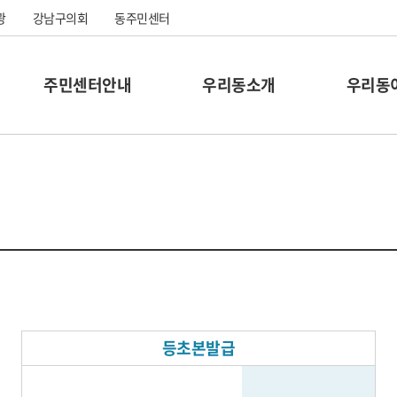
광
강남구의회
동주민센터
주민센터안내
우리동소개
우리동
등초본발급