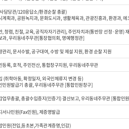
감사담당관/120응답소/환경순찰 총괄)
시계획과, 공원녹지과, 문화도시과, 생활체육과, 관광진흥과, 환경과, 
안, 청렴, 친절, 교육, 공직자자기관리), 주민자치과(통반장 선정·운영) 
보과, 우리동네주무관[통장협의회, 명예행정관]
량관리, 문서수발, 공구대여, 수방 및 제설 지원, 환경 순찰 지원
민등록, 호적, 주민전산, 통합창구지원, 우리동네주무관
입 (취학아동, 확정일자, 외국인체류지 변경 등)
인민원발급기 총괄, 우리동네주무관 [통합민원창구]
감업무총괄, 총괄수입증지(인증기) 결산보고, 우리동네주무관 [통합민원
디서나민원(Fax민원), 제증명발급
합민원(전입,등초본,가족관계증명,인감)