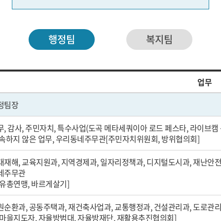
행정팀
복지팀
업무
정팀장
무, 감사, 주민자치, 특수사업(도곡 메타세쿼이아 로드 페스타, 라이브캠 
 속하지 않은 업무, 우리동네주무관[주민자치위원회, 방위협의회]
대재해, 교육지원과, 지역경제과, 일자리정책과, 디지털도시과, 재난안전과
네주무관
자유총연맹, 바르게살기]
원순환과, 공동주택과, 재건축사업과, 교통행정과, 건설관리과, 도로관리
새마을지도자, 자율방범대, 자율방재단, 재활용추진협의회]