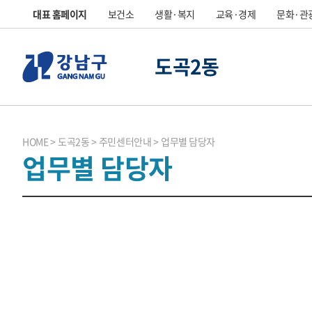
대표 홈페이지
보건소
생활·복지
교육·경제
문화·관
도곡2동
HOME
도곡2동
주민센터안내
업무별 담당자
업무별 담당자