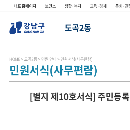
대표 홈페이지
보건소
생활·복지
교육·경제
문화·관
도곡2동
HOME
도곡2동
민원 안내
민원서식(사무편람)
민원서식(사무편람)
[별지 제10호서식] 주민등록