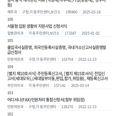
등)
재무과
구청,각 동주민센터,보건소
199400
2025-03-18
106
서울형 입원 생활비 지원사업 신청서식
질병관리과
각 동주민센터,보건소
173387
2025-01-02
105
출입국사실증명, 외국인등록사실증명, 국내거소신고사실증명발
급신청서
민원여권과
구청,각 동주민센터
163754
2022-12-23
104
[별지 제10호서식] 주민등록신고서, [별지 제15호서식] 전입신
고서(세대모두),(세대일부이동,편입,합가,위임용), 재등록신고서
주민자치과
각 동주민센터
157141
2025-03-14
103
어디서나(FAX)민원처리 통합신청서(첨부 위임장)
민원여권과
구청,각 동주민센터
128276
2022-12-23
102