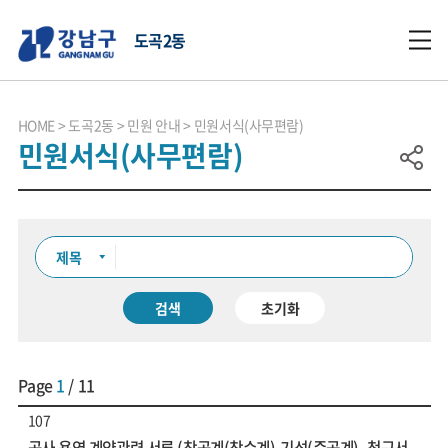
도곡2동
HOME
도곡2동
민원 안내
민원서식(사무편람)
민원서식(사무편람)
검색
초기화
Page
1
/ 11
107
공사 용역 계약관련 서류 (착공계(착수계),기성(준공계), 청구서