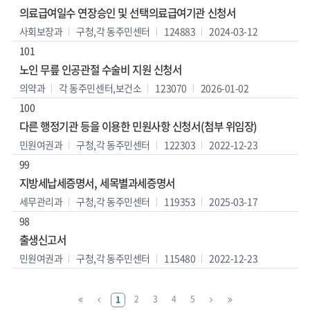
의료급여일수 연장승인 및 선택의료급여기관 신청서
사회보장과
구청,각 동주민센터
124883
2024-03-12
101
노인 무릎 인공관절 수술비 지원 신청서
의약과
각 동주민센터,보건소
123070
2026-01-02
100
다른 행정기관 등을 이용한 민원사항 신청서(첨부 위임장)
민원여권과
구청,각 동주민센터
122303
2022-12-23
99
지방세납세증명서, 세목별과세증명서
세무관리과
구청,각 동주민센터
119353
2025-03-17
98
출생신고서
민원여권과
구청,각 동주민센터
115480
2022-12-23
맨
이
다
맨
2
3
4
5
1