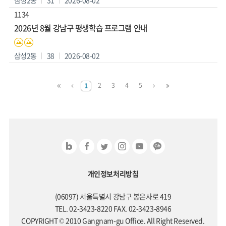
1134
2026년 8월 강남구 평생학습 프로그램 안내
삼성2동
38
2026-08-02
맨
이
다
맨
2
3
4
5
1
처
전
음
마
음
페
페
지
페
이
이
막
이
지
지
페
지
로
로
이
로
지
로
개인정보처리방침
(06097) 서울특별시 강남구 봉은사로 419
TEL. 02-3423-8220 FAX. 02-3423-8946
COPYRIGHT © 2010 Gangnam-gu Office. All Right Reserved.