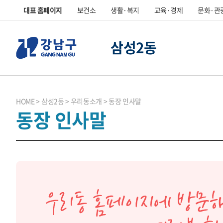
대표 홈페이지
보건소
생활·복지
교육·경제
문화·관
삼성2동
HOME
삼성2동
우리동소개
동장 인사말
동장 인사말