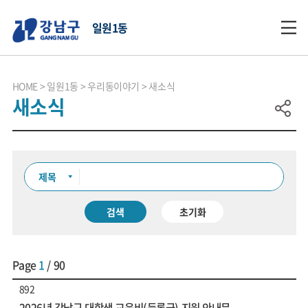
일원1동
HOME
일원1동
우리동이야기
새소식
새소식
검색
초기화
Page
1
/ 90
892
2026년 강남구 대학생 교육비(등록금) 지원 안내문