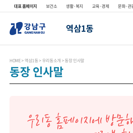
대표 홈페이지
보건소
생활·복지
교육·경제
문화·관
역삼1동
HOME
역삼1동
우리동소개
동장 인사말
동장 인사말