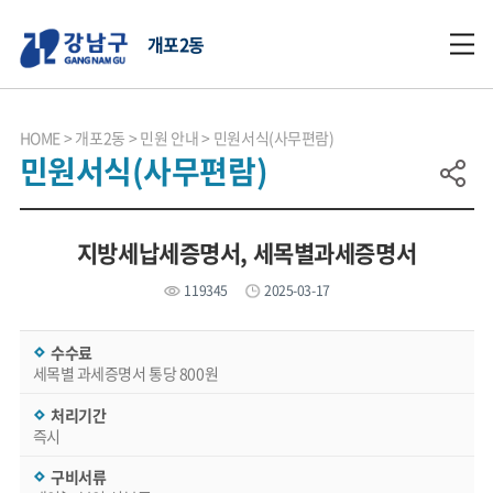
개포2동
HOME
개포2동
민원 안내
민원서식(사무편람)
민원서식(사무편람)
지방세납세증명서, 세목별과세증명서
119345
2025-03-17
수수료
세목별 과세증명서 통당 800원
처리기간
즉시
구비서류