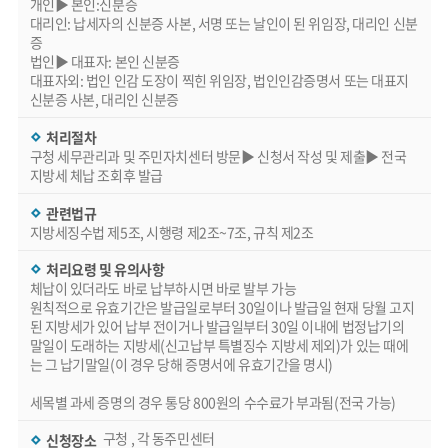
개인▶ 본인:신분증
대리인: 납세자의 신분증 사본, 서명 또는 날인이 된 위임장, 대리인 신분
증
법인▶ 대표자: 본인 신분증
대표자외: 법인 인감 도장이 찍힌 위임장, 법인인감증명서 또는 대표지
신분증 사본, 대리인 신분증
처리절차
구청 세무관리과 및 주민자치센터 방문▶ 신청서 작성 및 제출▶ 전국
지방세 체납 조회후 발급
관련법규
지방세징수법 제5조, 시행령 제2조~7조, 규칙 제2조
처리요령 및 유의사항
체납이 있더라도 바로 납부하시면 바로 발부 가능
원칙적으로 유효기간은 발급일로부터 30일이나 발급일 현재 당월 고지
된 지방세가 있어 납부 전이거나 발급일부터 30일 이내에 법정납기의
말일이 도래하는 지방세(신고납부 특별징수 지방세 제외)가 있는 때에
는 그 납기말일(이 경우 당해 증명서에 유효기간을 명시)
세목별 과세 증명의 경우 통당 800원의 수수료가 부과됨(전국 가능)
구청 , 각 동주민센터
신청장소