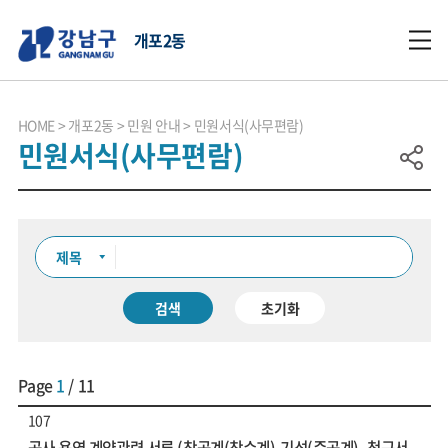
개포2동
HOME
개포2동
민원 안내
민원서식(사무편람)
민원서식(사무편람)
검색
초기화
Page
1
/ 11
107
공사 용역 계약관련 서류 (착공계(착수계),기성(준공계), 청구서