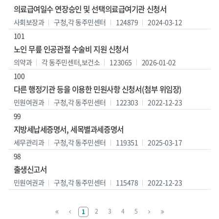
의료급여일수 연장승인 및 선택의료급여기관 신청서
사회보장과
구청,각 동주민센터
124879
2024-03-12
101
노인 무릎 인공관절 수술비 지원 신청서
의약과
각 동주민센터,보건소
123065
2026-01-02
100
다른 행정기관 등을 이용한 민원사항 신청서(첨부 위임장)
민원여권과
구청,각 동주민센터
122303
2022-12-23
99
지방세납세증명서, 세목별과세증명서
세무관리과
구청,각 동주민센터
119351
2025-03-17
98
출생신고서
민원여권과
구청,각 동주민센터
115478
2022-12-23
맨
이
다
맨
2
3
4
5
1