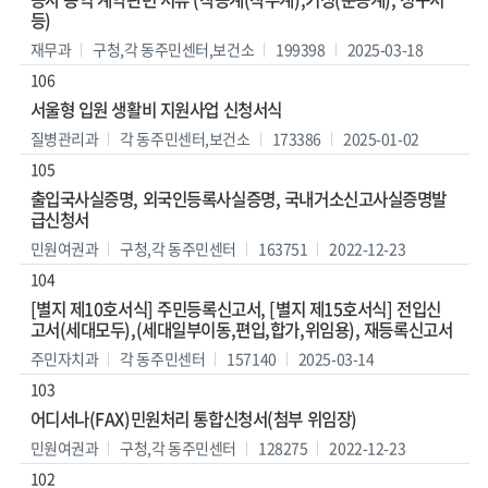
등)
재무과
구청,각 동주민센터,보건소
199398
2025-03-18
106
서울형 입원 생활비 지원사업 신청서식
질병관리과
각 동주민센터,보건소
173386
2025-01-02
105
출입국사실증명, 외국인등록사실증명, 국내거소신고사실증명발
급신청서
민원여권과
구청,각 동주민센터
163751
2022-12-23
104
[별지 제10호서식] 주민등록신고서, [별지 제15호서식] 전입신
고서(세대모두),(세대일부이동,편입,합가,위임용), 재등록신고서
주민자치과
각 동주민센터
157140
2025-03-14
103
어디서나(FAX)민원처리 통합신청서(첨부 위임장)
민원여권과
구청,각 동주민센터
128275
2022-12-23
102