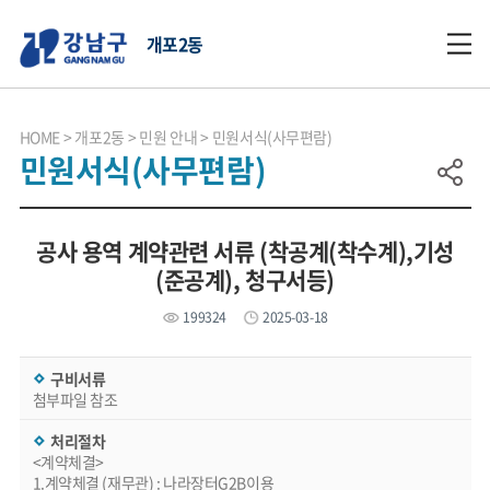
개포2동
HOME
개포2동
민원 안내
민원서식(사무편람)
민원서식(사무편람)
공사 용역 계약관련 서류 (착공계(착수계),기성
(준공계), 청구서등)
199324
2025-03-18
구비서류
첨부파일 참조
처리절차
<계약체결>
1.계약체결 (재무관) : 나라장터G2B이용