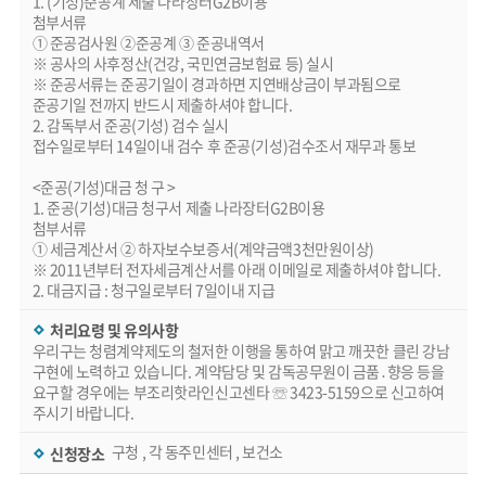
1. (기성)준공계 제출 나라장터G2B이용
첨부서류
① 준공검사원 ②준공계 ③ 준공내역서
※ 공사의 사후정산(건강, 국민연금보험료 등) 실시
※ 준공서류는 준공기일이 경과하면 지연배상금이 부과됨으로
준공기일 전까지 반드시 제출하셔야 합니다.
2. 감독부서 준공(기성) 검수 실시
접수일로부터 14일이내 검수 후 준공(기성)검수조서 재무과 통보
<준공(기성)대금 청 구 >
1. 준공(기성)대금 청구서 제출 나라장터G2B이용
첨부서류
① 세금계산서 ② 하자보수보증서(계약금액3천만원이상)
※ 2011년부터 전자세금계산서를 아래 이메일로 제출하셔야 합니다.
2. 대금지급 : 청구일로부터 7일이내 지급
처리요령 및 유의사항
우리구는 청렴계약제도의 철저한 이행을 통하여 맑고 깨끗한 클린 강남
구현에 노력하고 있습니다. 계약담당 및 감독공무원이 금품․향응 등을
요구할 경우에는 부조리핫라인신고센타 ☏ 3423-5159으로 신고하여
주시기 바랍니다.
구청 , 각 동주민센터 , 보건소
신청장소