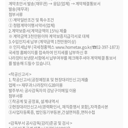
계약초안서 발송(재무관) → 응답(업체) → 계약체결통보서
발송(재무과)
첨부서류
① 계약일반조건 및 특수조건
② 청렴계약이행서약서(업체)
2.계약보증서(계약금액의 15%) 제출
※ 계약금액 3천만원이하 계약보증지급각서로 대체
3.수입인지세 납부 (계약금액 1천만원이상)
※ 인지세납부 (국세청홍텍스 www.hometax.go.kr/☎02-397-1873)
국세청 홈페이지를 접속하여 인지세를 납부하신 후
나라장터 보낸문서함에서 납부여부를 체크해주셔야 계약체결 통보서
를 발송해 드릴수 있습니다.
<착공신고서 >
1. 착공신고서(공정예정표 및 현장대리인신고)제출
업체 => 재무과:나라장터 G2B이용
발주부서: 공사감독자의 강남구이메일 이용
첨부서류
①착공계 및 공정표, 설계내역서
②현장대리인신고서(경력확인서, 재직증명서 포함),자격증사본
③사업자등록증, 법인등기부등본,건설면허증,면허수첩
<감독부서 공사감독(감리)준공 및 검사 >