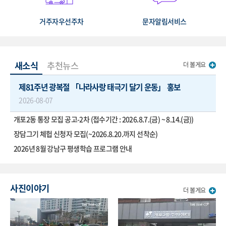
거주자우선주차
문자알림서비스
새소식
추천뉴스
더 볼게요
제81주년 광복절 「나라사랑 태극기 달기 운동」 홍보
2026-08-07
개포2동 통장 모집 공고-2차 (접수기간 : 2026.8.7.(금) ~ 8.14.(금))
장담그기 체헙 신청자 모집(~2026.8.20.까지 선착순)
2026년 8월 강남구 평생학습 프로그램 안내
사진이야기
더 볼게요