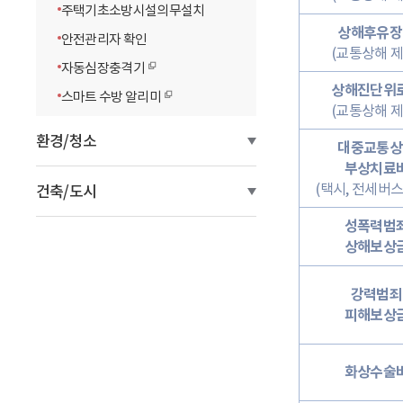
주택기초소방시설의무설치
상해후유장
안전관리자 확인
(교통상해 제
자동심장충격기
상해진단위
스마트 수방 알리미
(교통상해 제
환경/청소
대중교통상
부상치료
(택시, 전세버스
건축/도시
성폭력범
상해보상
강력범죄
피해보상
화상수술