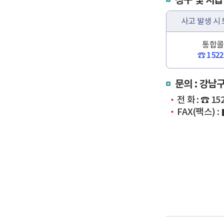
청구 및 지급
사고 발생 시
통합콜
☎ 1522
문의 : 강
전 화 :
☎ 152
FAX(팩스) :