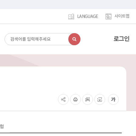
사이트맵
LANGUAGE
로그인
검
강
색
남
구
홈
페
이
지
메
인
이
동
보험