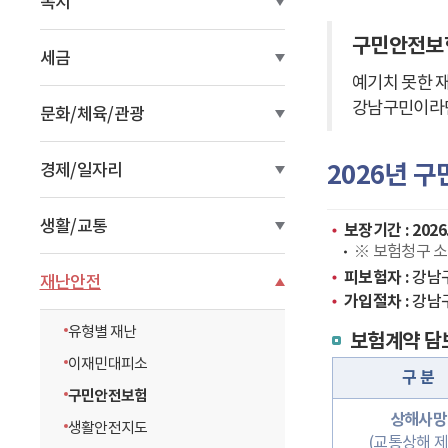
복지
이
구민안전보
동
세금
예기치 못한 
강남구민이라
문화/체육/관광
2026년 
경제/일자리
생활/교통
보장기간 : 2026. 1
※ 보험청구 소
피보험자 :
강남구
재난안전
가입절차 :
강남구
유형별 재난
보험계약 담
이재민대피소
구 분
구민안전보험
상해사망
생활안전지도
(교통상해 제