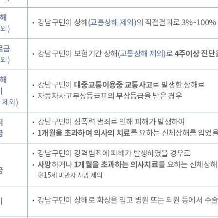
해
강남구민이 상해
(교통상해 제외)
의 직접결과로 3%~100%
외)
로금
강남구민이 보험기간 상해
(교통상해 제외)
로
4주이상 진단
외)
해
강남구민이
대중교통이용중 교통사고
로 발생한 상해로
비
자동차사고부상등급표의 부상등급을 받은 경우
 제외)
강남구민이 성폭력 범죄로 인해 피해가 발생하여
죄
1개월을 초과하여 의사의 치료
를 요하는 신체상해를 입었을
금
강남구민이 강력범죄에 피해가 발생하였을 경우로
사망
하거나
1개월을 초과하는 의사치료
를 요하는 신체상해
금
※15세 미만자 사망 제외
강남구민이 상해로 화상을 입고 병원 또는 의원 등에서 수술
비