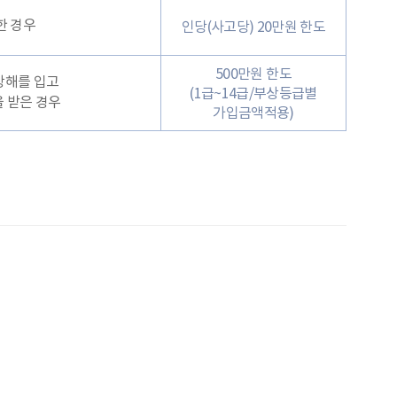
한 경우
인당(사고당) 20만원 한도
500만원 한도
상해를 입고
(1급~14급/부상등급별
 받은 경우
가입금액적용)