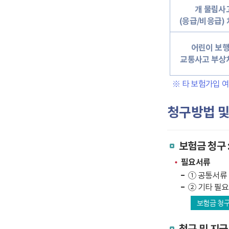
개 물림사
(응급/비응급)
어린이 보
교통사고 부상
※ 타 보험가입 
청구방법 및
보험금 청구 
필요서류
① 공통서류 
② 기타 필
보험금 청