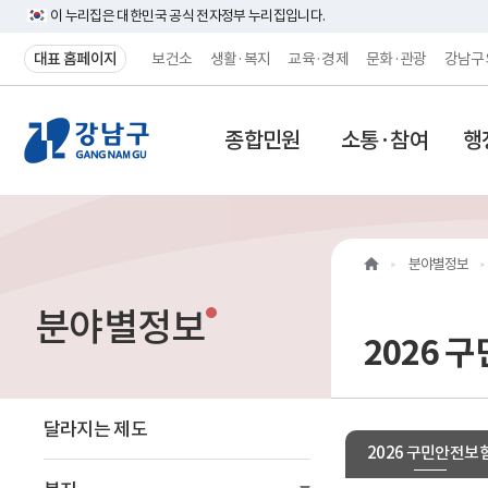
이 누리집은 대한민국 공식 전자정부 누리집입니다.
대표 홈페이지
보건소
생활·복지
교육·경제
문화·관광
강남구
강
종합민원
소통·참여
행
남
구
홈
분야별정보
페
분야별정보
이
2026 
지
메
달라지는 제도
2026 구민안전보
인