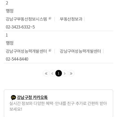
2
행정
강남구부동산정보시스템
부동산정보과
02-3423-6332~5
1
행정
강남구여성능력개발센터
강남구여성능력개발센터
02-544-8440
1
맨
이
다
맨
처
전
음
마
음
페
페
지
페
이
이
막
강남구청 카카오톡
이
지
지
페
실시간 정보와 다양한 혜택·안내를 친구 추가로 간편히 받아
지
로
로
이
보세요!
로
지
로