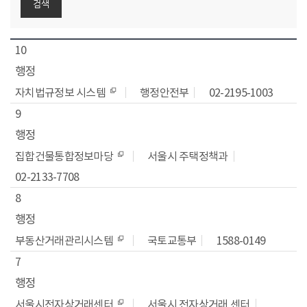
동
검색
10
행정
자치법규정보 시스템
행정안전부
02-2195-1003
9
행정
집합건물통합정보마당
서울시 주택정책과
02-2133-7708
8
행정
부동산거래관리시스템
국토교통부
1588-0149
7
행정
서울시전자상거래센터
서울시 전자상거래 센터