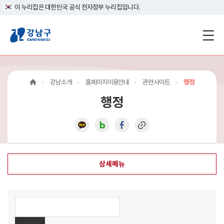
이 누리집은 대한민국 공식 전자정부 누리집입니다.
강
남
구
강남소개
홈페이지이용안내
관련사이트
행정
홈
행정
페
이
지
상세메뉴
메
인
이