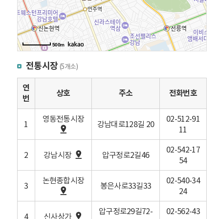
500m
전통시장
(5개소)
연
상호
주소
전화번호
번
영동전통시장
02-512-91
1
강남대로128길 20
11
02-542-17
2
강남시장
압구정로2길46
54
논현종합시장
02-540-34
3
봉은사로33길33
24
압구정로29길72-
02-562-43
4
신사상가