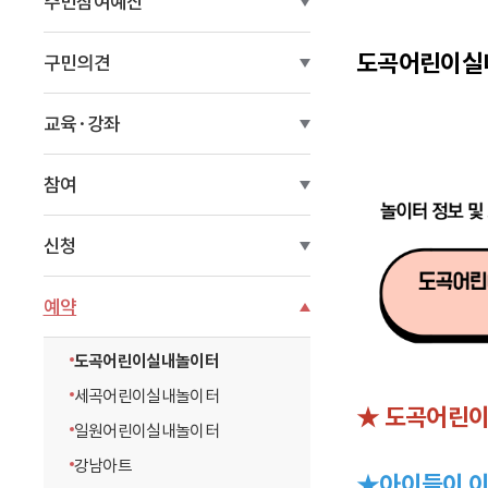
주민참여예산
이
도곡어린이실
동
구민의견
교육·강좌
참여
신청
예약
도곡어린이실내놀이터
세곡어린이실내놀이터
★ 도곡어린이
일원어린이실내놀이터
강남아트
★아이들이 이