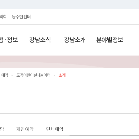
의회
동주민센터
정·정보
강남소식
강남소개
분야별정보
예약
도곡어린이실내놀이터
소개
답
개인 예약
단체 예약