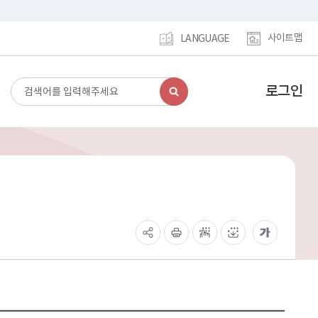
사이트맵
LANGUAGE
로그인
검
강
색
남
구
홈
페
이
지
메
인
이
동