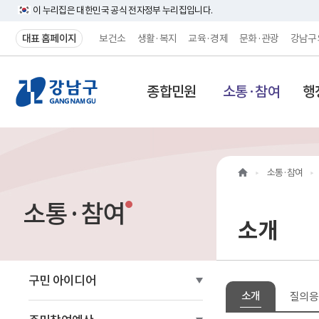
이 누리집은 대한민국 공식 전자정부 누리집입니다.
대표 홈페이지
보건소
생활·복지
교육·경제
문화·관광
강남구
강
종합민원
소통·참여
행
남
구
홈
소통·참여
페
소통·참여
이
소개
지
메
구민 아이디어
소개
질의응
인