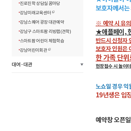
진로진학 상담실 꿈마당
보호자께서는 
강남미래교육센터
강남스퀘어 광장 대관예약
※ 예약 시 유의
★애플페이, 
강남구 스마트팜 리빙랩(견학)
반드시 신청자 
스마트팜 어린이 체험학습
보호자 인원은 
강남어린이회관
한 가족 단위
대여·대관
현장접수 시 놀이터
노쇼일 경우 익
19년생은 입
예약창 오픈일