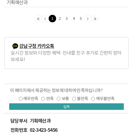
기획예산과
1
2
3
4
5
맨
이
다
맨
처
전
음
마
음
페
페
지
페
이
이
막
강남구청 카카오톡
이
지
지
페
실시간 정보와 다양한 혜택·안내를 친구 추가로 간편히 받아
지
로
로
이
보세요!
로
지
로
이 페이지에서 제공하는 정보에 대하여 만족하십니까?
매우만족
만족
보통
불만족
매우불만족
입력
담당부서
기획예산과
전화번호
02-3423-5456