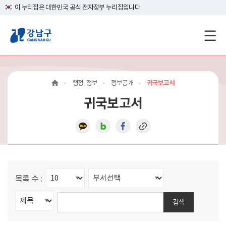
이 누리집은 대한민국 공식 전자정부 누리집입니다.
강
남
구
행정·정보
정보공개
귀국보고서
홈
귀국보고서
페
이
지
메
목록 수 :
인
검색
이