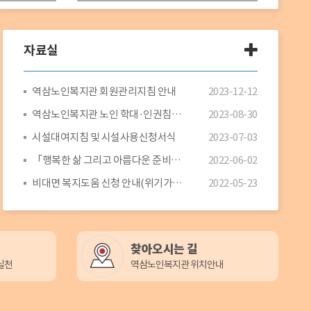
자료실
자
료
실
역삼노인복지관 회원관리지침 안내
2023-12-12
더
보
역삼노인복지관 노인 학대·인권침해 예방 및 대응지침 안내
2023-08-30
기
시설대여지침 및 시설사용신청서식
2023-07-03
「행복한 삶 그리고 아름다운 준비」 웰다잉 프로그램 안내
2022-06-02
비대면 복지도움 신청 안내(위기가구 발굴·신고)
2022-05-23
찾아오시는 길
실천
역삼노인복지관 위치안내