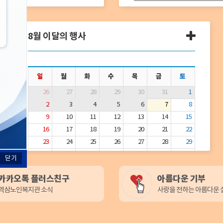
8월 이달의 행사
이
달
의
행
일
월
화
수
목
금
토
사
더
26
27
28
29
30
31
1
보
2
3
4
5
6
7
8
기
9
10
11
12
13
14
15
16
17
18
19
20
21
22
23
24
25
26
27
28
29
30
31
1
2
3
4
5
닫기
카카오톡 플러스친구
아름다운 기부
역삼노인복지관 소식
사랑을 전하는 아름다운 