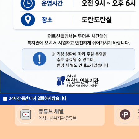
영상자료
영
상
자
이음정원 | 꽃으로 시작된 동네의 작은 친구
2026-07-14
료
더
마음온(on)기록 | 삶이 노래가 되다 (Preview)
2026-06-30
보
강남, 서로의 시간을 잇다
2026-02-09
기
그대로 빛나는, 제11회 역삼시니어페스티벌(공연 FULL ver.)
2025-11-10
그대로 빛나는, 제11회 역삼시니어페스티벌
2025-11-10
24
시간 동안 다시 열람하지 않습니다
유튜브 채널
역삼노인복지관 유튜브