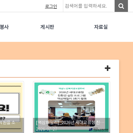
로그인
원봉사
게시판
자료실
포
토
갤
러
리
더
보
기
[칭찬직원] 2026년 7월 칭찬직원을 소개합니다.
[역삼패밀리]_2026년 세대교류형 친환경 실천 프로그램 친환경 문화체험활동 3회기 진행
2026-07-27