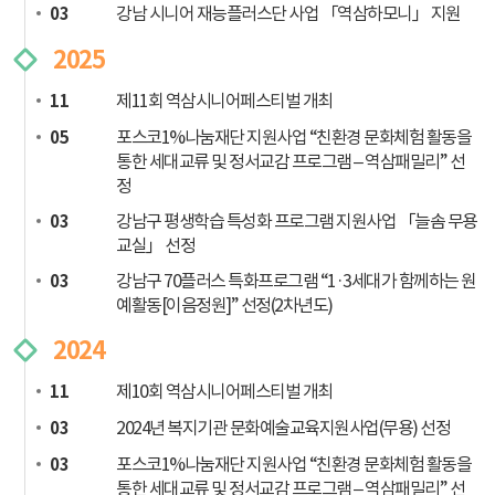
강남 시니어 재능플러스단 사업 「역삼하모니」 지원
03
2025
제11회 역삼시니어페스티벌 개최
11
포스코1%나눔재단 지원사업 “친환경 문화체험 활동을
05
통한 세대교류 및 정서교감 프로그램 – 역삼패밀리” 선
정
강남구 평생학습 특성화 프로그램 지원사업 「늘솜 무용
03
교실」 선정
강남구 70플러스 특화프로그램 “1·3세대가 함께하는 원
03
예활동[이음정원]” 선정(2차년도)
2024
제10회 역삼시니어페스티벌 개최
11
2024년 복지기관 문화예술교육지원사업(무용) 선정
03
포스코1%나눔재단 지원사업 “친환경 문화체험 활동을
03
통한 세대교류 및 정서교감 프로그램 – 역삼패밀리” 선