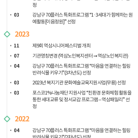
정
강남구 70플러스 특화프로그램 “1·3세대가 함께하는 원
03
예활동[이음정원]” 선정
2023
제9회 역삼시니어페스티벌 개최
11
기관명칭변경 (역삼노인복지센터 ➞ 역삼노인복지관)
07
강남구 70플러스 특화프로그램 “마음을 연결하는 힐링
04
반려식물 키우기”(3차년도) 선정
2023년 복지기관 문화예술교육지원사업(무용) 선정
03
포스코1%나눔재단 지원사업 “친환경 문화체험 활동을
03
통한 세대교류 및 정서교감 프로그램 – 역삼패밀리” 선
정
2022
강남구 70플러스 특화프로그램 “마음을 연결하는 힐링
04
반려식물 키우기”(2차년도) 선정