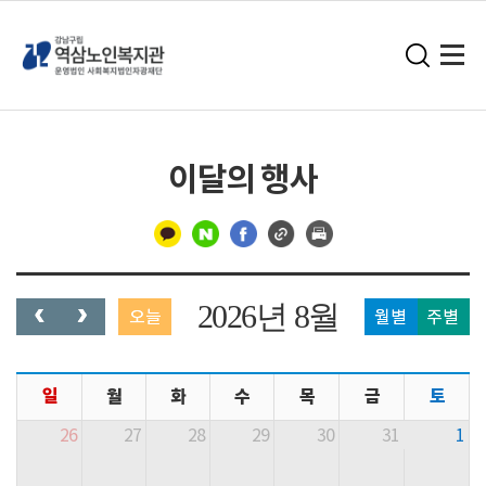
이달의 행사
구
분
2026년 8월
오늘
월별
주별
선
일
월
화
수
목
금
토
26
27
28
29
30
31
1