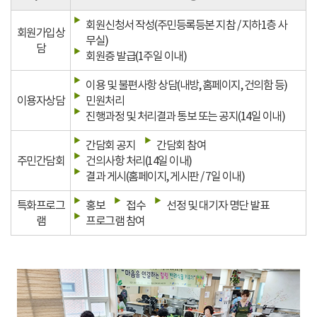
회원신청서 작성(주민등록등본 지참 / 지하1층 사
회원가입상
무실)
담
회원증 발급(1주일 이내)
이용 및 불편사항 상담(내방, 홈페이지, 건의함 등)
이용자상담
민원처리
진행과정 및 처리결과 통보 또는 공지(14일 이내)
간담회 공지
간담회 참여
주민간담회
건의사항 처리(14일 이내)
결과 게시(홈페이지, 게시판 / 7일 이내)
특화프로그
홍보
접수
선정 및 대기자 명단 발표
램
프로그램 참여